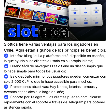
Slottica tiene varias ventajas para los jugadores en
Chile. Aquí están algunos de los principales beneficios:
Interfaz bilingüe: La plataforma está disponible en español,
lo que ayuda a los clientes a usarla en su propio idioma;
Diseño fácil de navegar: El sitio tiene un diseño limpio que
lo hace simple para todos los usuarios;
Bajo depósito mínimo: Los jugadores pueden comenzar con
solo 2,000 CLP, lo que lo hace accesible para muchos;
Promociones atractivas: Hay bonos, loterías, torneos y
eventos especiales a lo largo del año;
Soporte por Telegram: Los clientes pueden comunicarse
rápidamente con el soporte a través de Telegram para obtener
asistencia rápida.