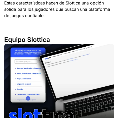
Estas características hacen de Slottica una opción
sólida para los jugadores que buscan una plataforma
de juegos confiable.
Equipo Slottica