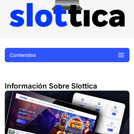
Contenidos
Información Sobre Slottica