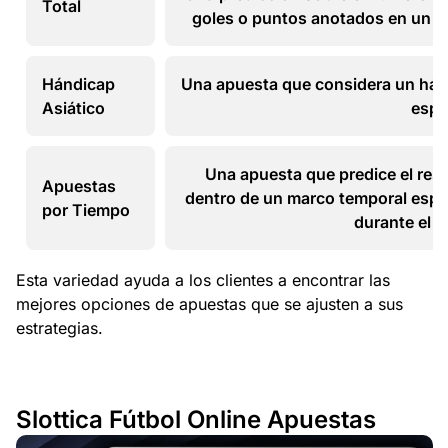
Total
goles o puntos anotados en un p
Hándicap
Una apuesta que considera un há
Asiático
espe
Una apuesta que predice el res
Apuestas
dentro de un marco temporal espe
por Tiempo
durante el p
Esta variedad ayuda a los clientes a encontrar las
mejores opciones de apuestas que se ajusten a sus
estrategias.
Slottica Fútbol Online Apuestas