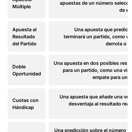
apuestas de un número selecci
Múltiple
de ev
Apuesta al
Una apuesta que predice
Resultado
terminará un partido, como vic
del Partido
derrota o 
Una apuesta en dos posibles resu
Doble
para un partido, como una vict
Oportunidad
empate para un 
Una apuesta que añade una ven
Cuotas con
desventaja al resultado real
Hándicap
p
Una predicción sobre el número to