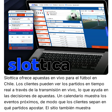
Slottica ofrece apuestas en vivo para el fútbol en
Chile. Los clientes pueden ver los partidos en tiempo
real a través de la transmisión en vivo, lo que ayuda en
las decisiones de apuestas. Un calendario muestra los
eventos próximos, de modo que los clientes sepan en
qué partidos apostar. El sitio también muestra