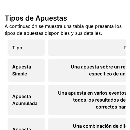
Tipos de Apuestas
A continuación se muestra una tabla que presenta los
tipos de apuestas disponibles y sus detalles.
Tipo
De
Apuesta
Una apuesta sobre un res
Simple
específico de un 
Una apuesta en varios eventos
Apuesta
todos los resultados deb
Acumulada
correctos para
Una combinación de dife
Apuesta