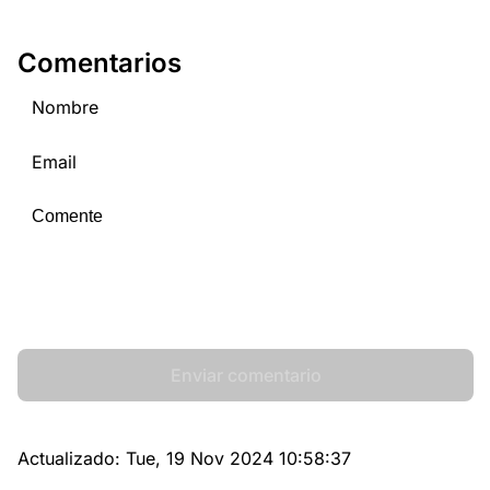
Comentarios
Enviar comentario
Actualizado:
Tue, 19 Nov 2024 10:58:37