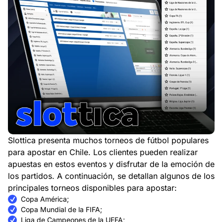
Slottica presenta muchos torneos de fútbol populares
para apostar en Chile. Los clientes pueden realizar
apuestas en estos eventos y disfrutar de la emoción de
los partidos. A continuación, se detallan algunos de los
principales torneos disponibles para apostar:
Copa América;
Copa Mundial de la FIFA;
Liga de Campeones de la UEFA;