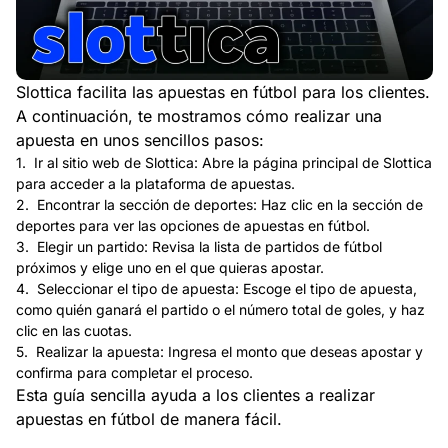
Slottica facilita las apuestas en fútbol para los clientes.
A continuación, te mostramos cómo realizar una
apuesta en unos sencillos pasos:
Ir al sitio web de Slottica: Abre la página principal de Slottica
para acceder a la plataforma de apuestas.
Encontrar la sección de deportes: Haz clic en la sección de
deportes para ver las opciones de apuestas en fútbol.
Elegir un partido: Revisa la lista de partidos de fútbol
próximos y elige uno en el que quieras apostar.
Seleccionar el tipo de apuesta: Escoge el tipo de apuesta,
como quién ganará el partido o el número total de goles, y haz
clic en las cuotas.
Realizar la apuesta: Ingresa el monto que deseas apostar y
confirma para completar el proceso.
Esta guía sencilla ayuda a los clientes a realizar
apuestas en fútbol de manera fácil.