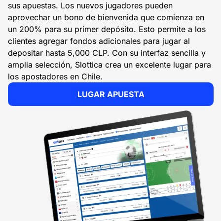
sus apuestas. Los nuevos jugadores pueden
aprovechar un bono de bienvenida que comienza en
un 200% para su primer depósito. Esto permite a los
clientes agregar fondos adicionales para jugar al
depositar hasta 5,000 CLP. Con su interfaz sencilla y
amplia selección, Slottica crea un excelente lugar para
los apostadores en Chile.
LUGAR APUESTA