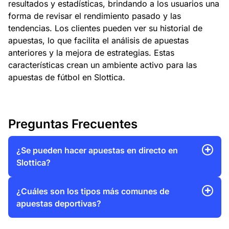
resultados y estadísticas, brindando a los usuarios una
forma de revisar el rendimiento pasado y las
tendencias. Los clientes pueden ver su historial de
apuestas, lo que facilita el análisis de apuestas
anteriores y la mejora de estrategias. Estas
características crean un ambiente activo para las
apuestas de fútbol en Slottica.
Preguntas Frecuentes
¿Se pueden hacer apuestas en directo en
Slottica?
¿Cuáles son los tipos más comunes de
apuestas deportivas?