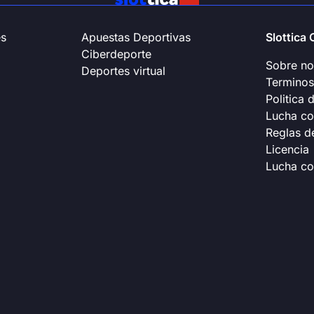
s
Apuestas Deportivas
Slottica 
Ciberdeporte
Sobre no
Deportes virtual
Terminos
Politica 
Lucha co
Reglas d
Licencia
Lucha co