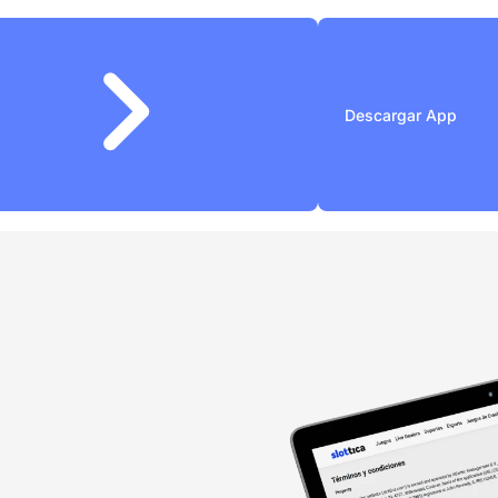
Descargar App