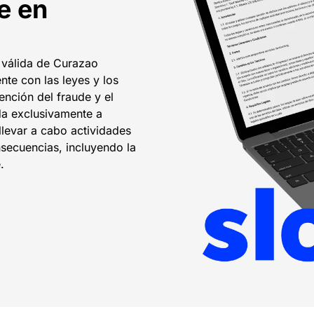
e en
 válida de Curazao
te con las leyes y los
ención del fraude y el
da exclusivamente a
llevar a cabo actividades
nsecuencias, incluyendo la
.