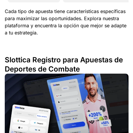
Cada tipo de apuesta tiene características específicas
para maximizar las oportunidades. Explora nuestra
plataforma y encuentra la opción que mejor se adapte
a tu estrategia.
Slottica Registro para Apuestas de
Deportes de Combate