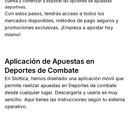
cuenta y comenzar a explorar las opciones de apuestas
deportivas.
Con estos pasos, tendrás acceso a todos los
mercados disponibles, métodos de pago seguros y
promociones exclusivas. ¡Empieza a apostar hoy
mismo!
Aplicación de Apuestas en
Deportes de Combate
En Slottica, hemos diseñado una aplicación móvil que
permite realizar apuestas en Deportes de combate
desde cualquier lugar. Descargarla y usarla es muy
sencillo. Aquí tienes las instrucciones según tu sistema
operativo.