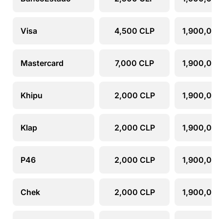
Visa
4,500 CLP
1,900,00
Mastercard
7,000 CLP
1,900,00
Khipu
2,000 CLP
1,900,00
Klap
2,000 CLP
1,900,00
P46
2,000 CLP
1,900,00
Chek
2,000 CLP
1,900,00