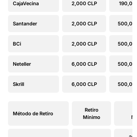
CajaVecina
2,000 CLP
190,00
Santander
2,000 CLP
500,00
BCi
2,000 CLP
500,00
Neteller
6,000 CLP
500,00
Skrill
6,000 CLP
500,00
Retiro
Método de Retiro
Mínimo
M