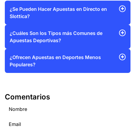
¿Se Pueden Hacer Apuestas en Directo en
Slottica?
¿Cuáles Son los Tipos más Comunes de
Apuestas Deportivas?
¿Ofrecen Apuestas en Deportes Menos
Populares?
Comentarios