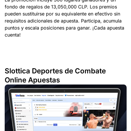
fondo de regalos de 13,050,000 CLP. Los premios
pueden sustituirse por su equivalente en efectivo sin
requisitos adicionales de apuesta. Participa, acumula
puntos y escala posiciones para ganar. ¡Cada apuesta
cuenta!
Slottica Deportes de Combate
Online Apuestas