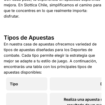
mejora. En Slottica Chile, simplificamos el camino para
que te concentres en lo que realmente importa:
disfrutar.
Tipos de Apuestas
En nuestra casa de apuestas ofrecemos variedad de
tipos de apuestas diseñadas para los Deportes de
combate. Cada tipo permite elegir la estrategia que
mejor se adapte a tu estilo de juego. A continuación,
encontrarás una tabla con los principales tipos de
apuestas disponibles:
Tipo
De
Realiza una apuesta so
resultado de un even