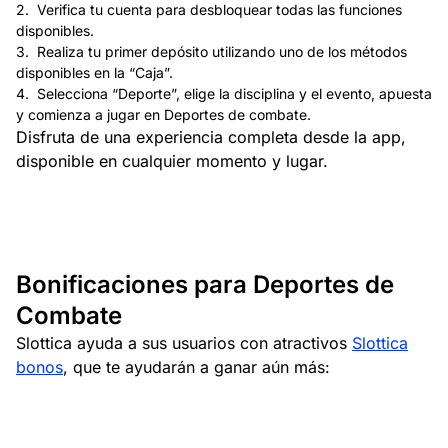
Verifica tu cuenta para desbloquear todas las funciones
disponibles.
Realiza tu primer depósito utilizando uno de los métodos
disponibles en la “Caja”.
Selecciona “Deporte”, elige la disciplina y el evento, apuesta
y comienza a jugar en Deportes de combate.
Disfruta de una experiencia completa desde la app,
disponible en cualquier momento y lugar.
Bonificaciones para Deportes de
Combate
Slottica ayuda a sus usuarios con atractivos
Slottica
bonos
, que te ayudarán a ganar aún más: