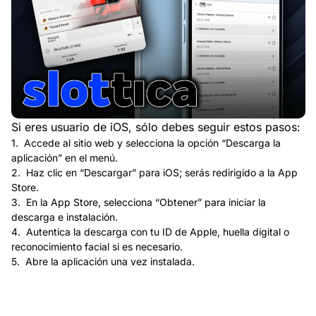
Si eres usuario de iOS, sólo debes seguir estos pasos:
Accede al sitio web y selecciona la opción “Descarga la
aplicación” en el menú.
Haz clic en “Descargar” para iOS; serás redirigido a la App
Store.
En la App Store, selecciona “Obtener” para iniciar la
descarga e instalación.
Autentica la descarga con tu ID de Apple, huella digital o
reconocimiento facial si es necesario.
Abre la aplicación una vez instalada.