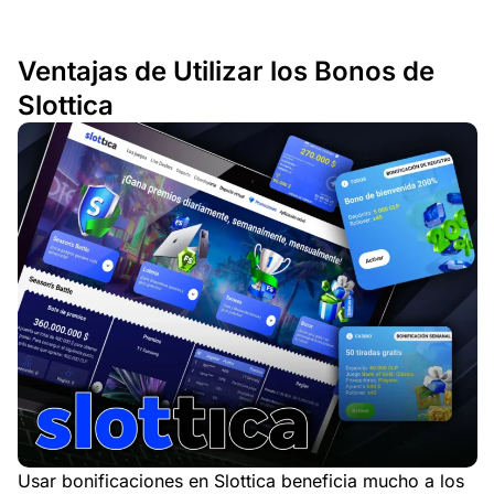
Ventajas de Utilizar los Bonos de
Slottica
Usar bonificaciones en Slottica beneficia mucho a los