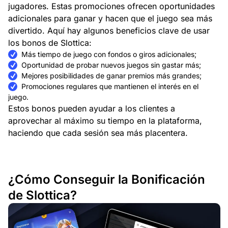
jugadores. Estas promociones ofrecen oportunidades
adicionales para ganar y hacen que el juego sea más
divertido. Aquí hay algunos beneficios clave de usar
los bonos de Slottica:
Más tiempo de juego con fondos o giros adicionales;
Oportunidad de probar nuevos juegos sin gastar más;
Mejores posibilidades de ganar premios más grandes;
Promociones regulares que mantienen el interés en el
juego.
Estos bonos pueden ayudar a los clientes a
aprovechar al máximo su tiempo en la plataforma,
haciendo que cada sesión sea más placentera.
¿Cómo Conseguir la Bonificación
de Slottica?