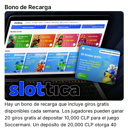
Bono de Recarga
Hay un bono de recarga que incluye giros gratis
disponibles cada semana. Los jugadores pueden ganar
20 giros gratis al depositar 10,000 CLP para el juego
Soccermani. Un depósito de 20,000 CLP otorga 40