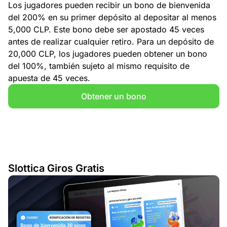
Los jugadores pueden recibir un bono de bienvenida
del 200% en su primer depósito al depositar al menos
5,000 CLP. Este bono debe ser apostado 45 veces
antes de realizar cualquier retiro. Para un depósito de
20,000 CLP, los jugadores pueden obtener un bono
del 100%, también sujeto al mismo requisito de
apuesta de 45 veces.
Obtener un bono
Slottica Giros Gratis