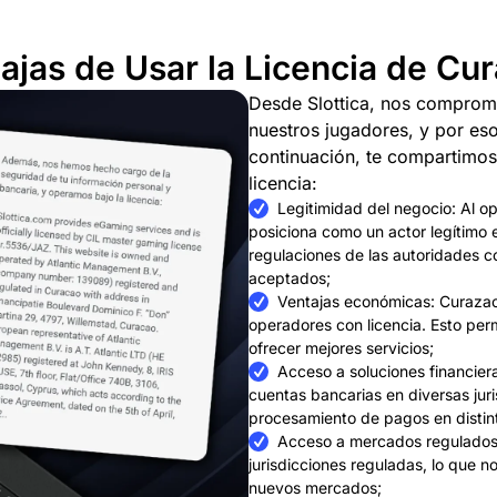
ajas de Usar la Licencia de Cu
Desde Slottica, nos comprome
nuestros jugadores, y por es
continuación, te compartimos
licencia:
Legitimidad del negocio: Al o
posiciona como un actor legítimo 
regulaciones de las autoridades 
aceptados;
Ventajas económicas: Curazao 
operadores con licencia. Esto perm
ofrecer mejores servicios;
Acceso a soluciones financier
cuentas bancarias en diversas juris
procesamiento de pagos en distin
Acceso a mercados regulados:
jurisdicciones reguladas, lo que n
nuevos mercados;