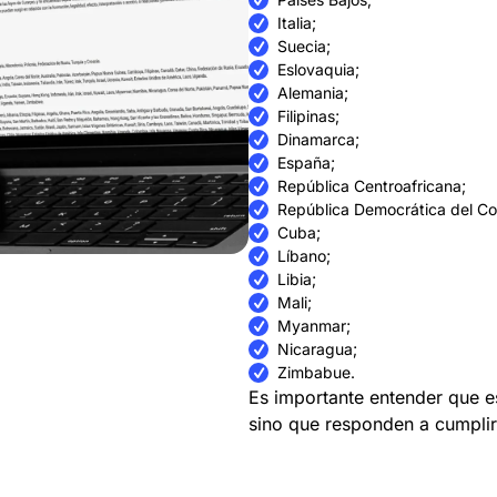
Italia;
Suecia;
Eslovaquia;
Alemania;
Filipinas;
Dinamarca;
España;
República Centroafricana;
República Democrática del C
Cuba;
Líbano;
Libia;
Mali;
Myanmar;
Nicaragua;
Zimbabue.
Es importante entender que es
sino que responden a cumplir