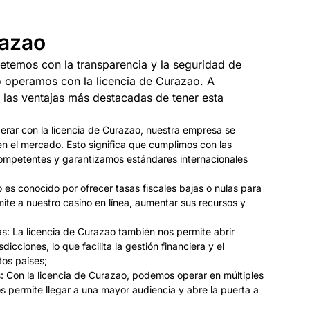
razao
temos con la transparencia y la seguridad de
o operamos con la licencia de Curazao. A
 las ventajas más destacadas de tener esta
perar con la licencia de Curazao, nuestra empresa se
en el mercado. Esto significa que cumplimos con las
competentes y garantizamos estándares internacionales
es conocido por ofrecer tasas fiscales bajas o nulas para
ite a nuestro casino en línea, aumentar sus recursos y
as: La licencia de Curazao también nos permite abrir
dicciones, lo que facilita la gestión financiera y el
tos países;
 Con la licencia de Curazao, podemos operar en múltiples
os permite llegar a una mayor audiencia y abre la puerta a