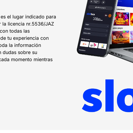
es el lugar indicado para
 la licencia nr.5536/JAZ
con todas las
 de tu experiencia con
oda la información
n dudas sobre su
 cada momento mientras