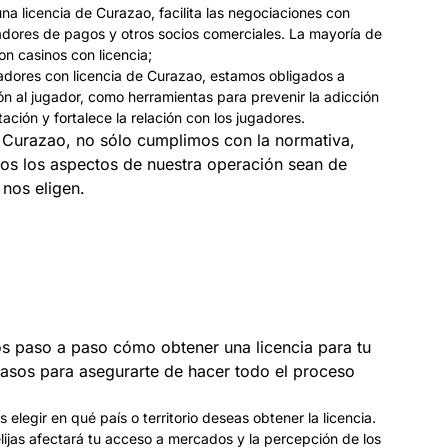
na licencia de Curazao, facilita las negociaciones con
dores de pagos y otros socios comerciales. La mayoría de
on casinos con licencia;
adores con licencia de Curazao, estamos obligados a
 al jugador, como herramientas para prevenir la adicción
ación y fortalece la relación con los jugadores.
e Curazao, no sólo cumplimos con la normativa,
os los aspectos de nuestra operación sean de
 nos eligen.
os paso a paso cómo obtener una licencia para tu
pasos para asegurarte de hacer todo el proceso
s elegir en qué país o territorio deseas obtener la licencia.
lijas afectará tu acceso a mercados y la percepción de los