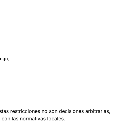
ongo;
tas restricciones no son decisiones arbitrarias,
 con las normativas locales.