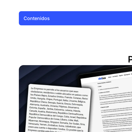
Contenidos