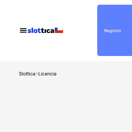
Registro
Slottica
Licencia