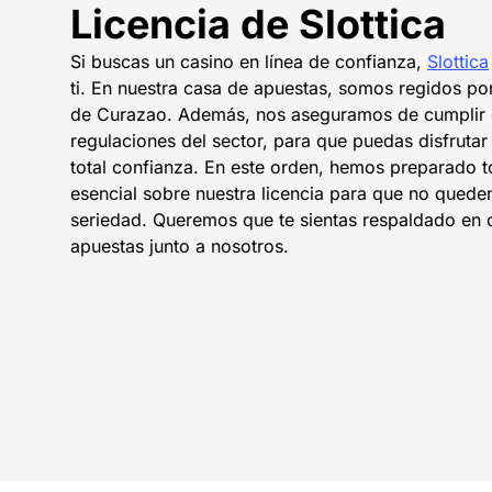
Licencia de Slottica
Si buscas un casino en línea de confianza,
Slottica
ti. En nuestra casa de apuestas, somos regidos por
de Curazao. Además, nos aseguramos de cumplir 
regulaciones del sector, para que puedas disfrutar
total confianza. En este orden, hemos preparado t
esencial sobre nuestra licencia para que no quede
seriedad. Queremos que te sientas respaldado en
apuestas junto a nosotros.