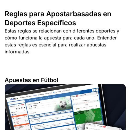
Reglas para Apostarbasadas en
Deportes Específicos
Estas reglas se relacionan con diferentes deportes y
cómo funciona la apuesta para cada uno. Entender
estas reglas es esencial para realizar apuestas
informadas.
Apuestas en Fútbol