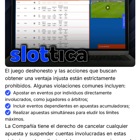
El juego deshonesto y las acciones que buscan
obtener una ventaja injusta están estrictamente
prohibidos. Algunas violaciones comunes incluyen:
Apostar en eventos por individuos directamente
involucrados, como jugadores o árbitros;
Incluir eventos dependientes en apuestas acumuladoras;
Realizar apuestas simultáneas para eludir los límites
máximos.
La Compañía tiene el derecho de cancelar cualquier
apuesta y suspender cuentas involucradas en estas