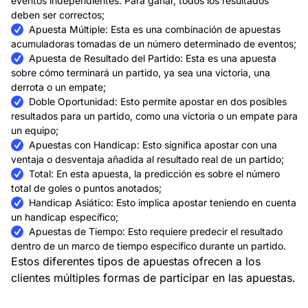
eventos independientes. Para ganar, todos los resultados
deben ser correctos;
Apuesta Múltiple: Esta es una combinación de apuestas
acumuladoras tomadas de un número determinado de eventos;
Apuesta de Resultado del Partido: Esta es una apuesta
sobre cómo terminará un partido, ya sea una victoria, una
derrota o un empate;
Doble Oportunidad: Esto permite apostar en dos posibles
resultados para un partido, como una victoria o un empate para
un equipo;
Apuestas con Handicap: Esto significa apostar con una
ventaja o desventaja añadida al resultado real de un partido;
Total: En esta apuesta, la predicción es sobre el número
total de goles o puntos anotados;
Handicap Asiático: Esto implica apostar teniendo en cuenta
un handicap específico;
Apuestas de Tiempo: Esto requiere predecir el resultado
dentro de un marco de tiempo específico durante un partido.
Estos diferentes tipos de apuestas ofrecen a los
clientes múltiples formas de participar en las apuestas.