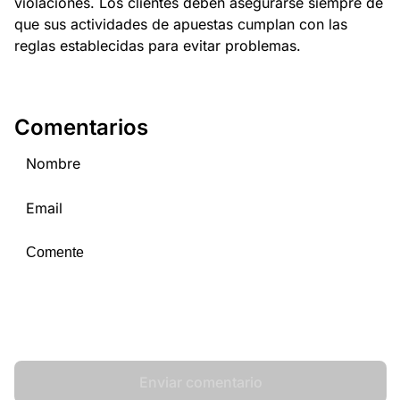
violaciones. Los clientes deben asegurarse siempre de
que sus actividades de apuestas cumplan con las
reglas establecidas para evitar problemas.
Comentarios
Enviar comentario