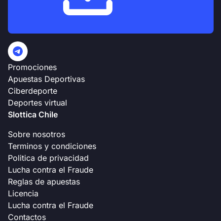
Promociones
Apuestas Deportivas
Ciberdeporte
Deportes virtual
Slottica Chile
Sobre nosotros
Terminos y condiciones
Politica de privacidad
Lucha contra el Fraude
Reglas de apuestas
Licencia
Lucha contra el Fraude
Contactos