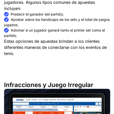
jugadores. Algunos tipos comunes de apuestas
incluyen:
Predecir el ganador del partido;
Apostar sobre los handicaps de los sets y el total de juegos
jugados;
Adivinar si un jugador ganará tanto el primer set como el
partido.
Estas opciones de apuestas brindan a los clientes
diferentes maneras de conectarse con los eventos de
tenis.
Infracciones y Juego Irregular