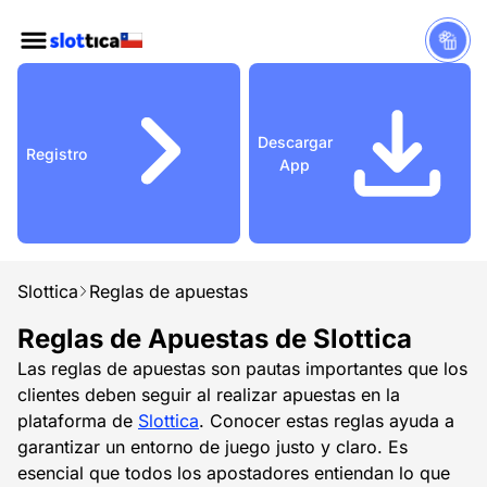
Descargar
Registro
App
Bonificación de Bienvenida +200% en el primer depósito
Slottica
Reglas de apuestas
Reglas de Apuestas de Slottica
Las reglas de apuestas son pautas importantes que los
clientes deben seguir al realizar apuestas en la
plataforma de
Slottica
. Conocer estas reglas ayuda a
garantizar un entorno de juego justo y claro. Es
esencial que todos los apostadores entiendan lo que